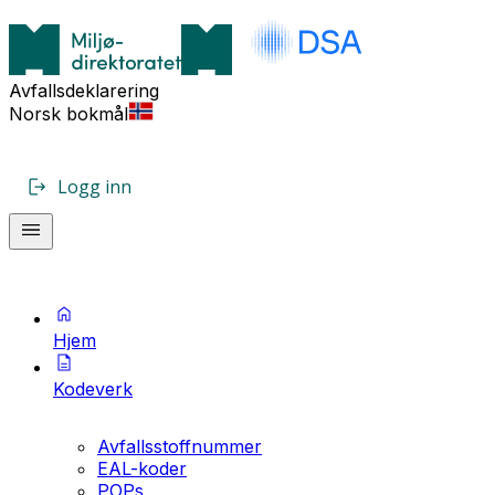
Avfallsdeklarering
Norsk bokmål
Logg inn
Hjem
Kodeverk
Avfallsstoffnummer
EAL-koder
POPs