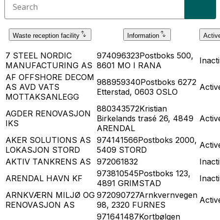
Waste reception facility
Information
Activ
7 STEEL NORDIC
974096323
Postboks 500,
Inact
MANUFACTURING AS
8601 MO I RANA
AF OFFSHORE DECOM
988959340
Postboks 6272
AS AVD VATS
Activ
Etterstad, 0603 OSLO
MOTTAKSANLEGG
880343572
Kristian
AGDER RENOVASJON
Birkelands trasé 26, 4849
Activ
IKS
ARENDAL
AKER SOLUTIONS AS
974141566
Postboks 2000,
Activ
LOKASJON STORD
5409 STORD
AKTIV TANKRENS AS
972061832
Inact
973810545
Postboks 123,
ARENDAL HAVN KF
Inact
4891 GRIMSTAD
ARNKVÆRN MILJØ OG
972090727
Arnkvernvegen
Activ
RENOVASJON AS
98, 2320 FURNES
971641487
Kortbølgen