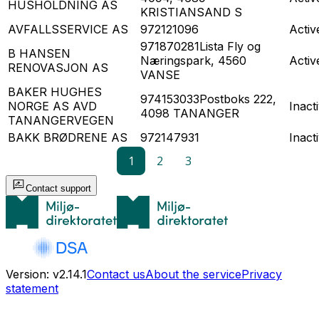
HUSHOLDNING AS
KRISTIANSAND S
AVFALLSSERVICE AS
972121096
Activ
971870281
Lista Fly og
B HANSEN
Næringspark, 4560
Activ
RENOVASJON AS
VANSE
BAKER HUGHES
974153033
Postboks 222,
NORGE AS AVD
Inact
4098 TANANGER
TANANGERVEGEN
BAKK BRØDRENE AS
972147931
Inact
1
2
3
Contact support
Version
:
v2.14.1
Contact us
About the service
Privacy
statement