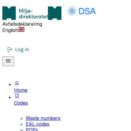
Avfallsdeklarering
English
Log in
Home
Codes
Waste numbers
EAL codes
POPs