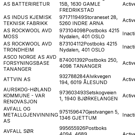
AS BATTERIRETUR
15B, 1630 GAMLE
Activ
FREDRIKSTAD
AS INDUS KJEMISK
971711949
Storaneset 28,
Activ
TEKNISK FABRIKK
5260 INDRE ARNA
AS ROCKWOOL AVD
973104098
Postboks 4215
Inact
MOSS
Nydalen, 401 OSLO
AS ROCKWOOL AVD
873104112
Postboks 4215
Inact
TRONDHEIM
Nydalen, 401 OSLO
ASCO NORGE AS AVD
874001392
Postboks 250,
FORSYNINGSBASE
Activ
4098 TANANGER
TANANGER
932788284
Alvikvegen
ATTVIN AS
Activ
194, 6019 ÅLESUND
AURSKOG-HØLAND
973603493
Setskogveien
KOMMUNE - VAR
Activ
1, 1940 BJØRKELANGEN
RENOVASJON
AVFALL OG
975159647
Gjestvangen 5,
METALLGJENVINNING
Inact
1346 GJETTUM
AS
995655926
Postboks
AVFALL SØR
4094, 4689
Activ