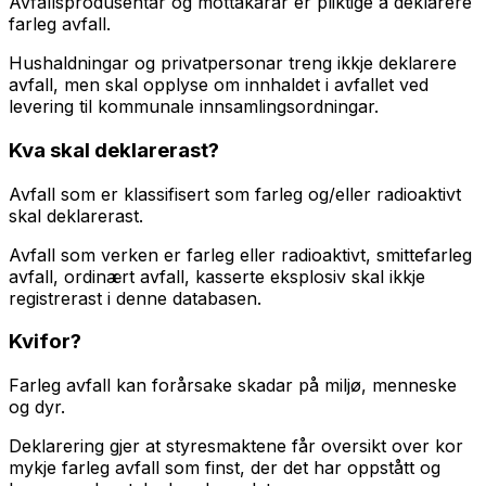
Avfallsprodusentar og mottakarar er pliktige å deklarere
farleg avfall.
Hushaldningar og privatpersonar treng ikkje deklarere
avfall, men skal opplyse om innhaldet i avfallet ved
levering til kommunale innsamlingsordningar.
Kva skal deklarerast?
Avfall som er klassifisert som farleg og/eller radioaktivt
skal deklarerast.
Avfall som verken er farleg eller radioaktivt, smittefarleg
avfall, ordinært avfall, kasserte eksplosiv skal ikkje
registrerast i denne databasen.
Kvifor?
Farleg avfall kan forårsake skadar på miljø, menneske
og dyr.
Deklarering gjer at styresmaktene får oversikt over kor
mykje farleg avfall som finst, der det har oppstått og