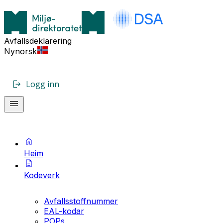
Avfallsdeklarering
Nynorsk
Logg inn
Heim
Kodeverk
Avfallsstoffnummer
EAL-kodar
POPs